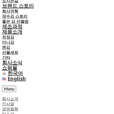
오시는길
브랜드 스토리
회사연혁
장수김 스토리
좋은 김 선별법
제조과정
제품소개
전장김
미니김
캔김
선물세트
기타
회사소식
쇼핑몰
한국어
English
Menu
회사소개
인사말
경영철학
BI소개