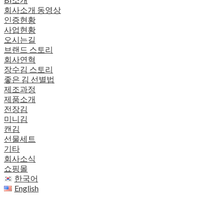
회사소개 동영상
인증현황
사업현황
오시는길
브랜드 스토리
회사연혁
장수김 스토리
좋은 김 선별법
제조과정
제품소개
전장김
미니김
캔김
선물세트
기타
회사소식
쇼핑몰
한국어
English